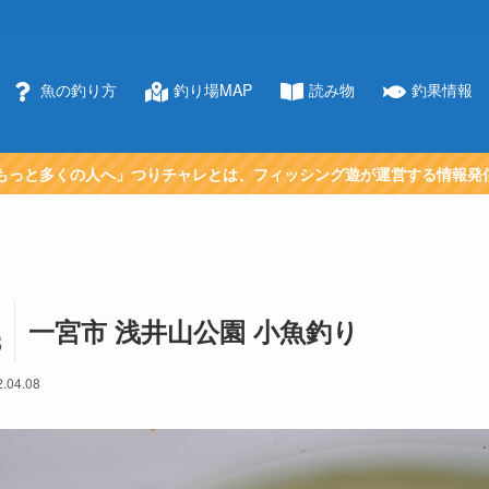
魚の釣り方
釣り場MAP
読み物
釣果情報
もっと多くの人へ」つりチャレとは、フィッシング遊が運営する情報発
一宮市 浅井山公園 小魚釣り
8
.04.08