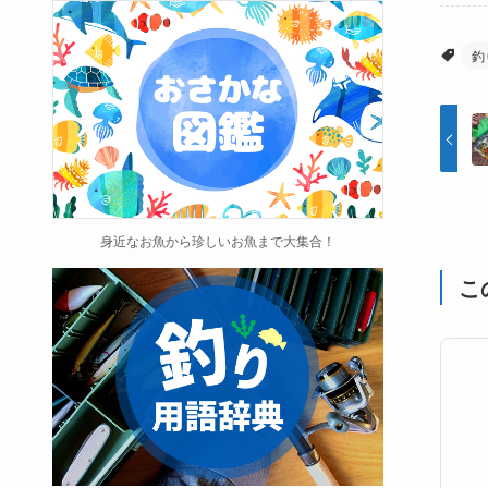
釣
身近なお魚から珍しいお魚まで大集合！
こ