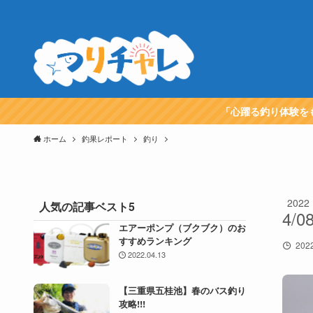
「心躍る釣り体験を
ホーム
釣果レポート
釣り
2022
人気の記事ベスト5
4/0
エアーポンプ（ブクブク）のお
すすめランキング
2022
2022.04.13
【三重県五桂池】春のバス釣り
攻略!!!