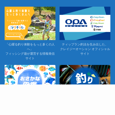
「心躍る釣り体験をもっと多くの人
ティップラン釣法を生み出した、
へ」
クレイジーオーシャン オフィシャル
フィッシング遊が運営する情報発信
サイト
サイト
身近なお魚から珍しいお魚まで大集
コレを知ってると釣りがさらに楽し
合！
めるかも？！