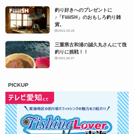
釣り好きへのプレゼントに
♪「FiiiiiSH」のおもしろ釣り雑
貨。
2021.03.26
三重県古和浦の誠久丸さんにて筏
釣りに挑戦！！
2021.04.07
PICKUP