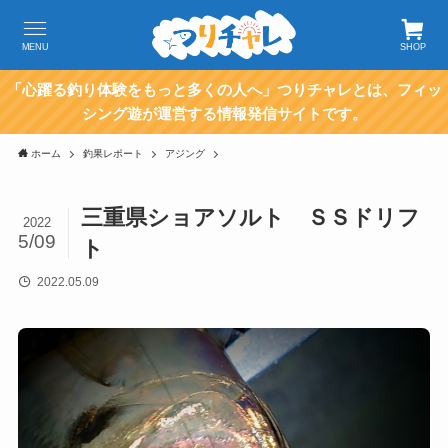
MENU
SHOP
「心躍る釣り体験をもっと多くの人へ」つりチャレとは、フィッ
シング遊が運営する情報発信サイトです。
ホーム
釣果レポート
アジング
三重県ショアソルト ＳＳドリフ
2022
5/09
ト
2022.05.09