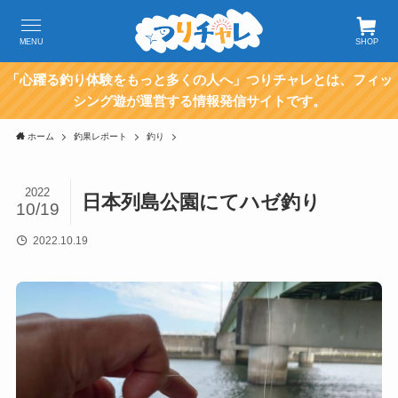
MENU
SHOP
「心躍る釣り体験をもっと多くの人へ」つりチャレとは、フィッ
シング遊が運営する情報発信サイトです。
ホーム
釣果レポート
釣り
2022
日本列島公園にてハゼ釣り
10/19
2022.10.19