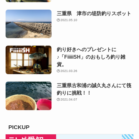
三重県 津市の堤防釣りスポット
2021.05.10
釣り好きへのプレゼントに
♪「FiiiiiSH」のおもしろ釣り雑
貨。
2021.03.26
三重県古和浦の誠久丸さんにて筏
釣りに挑戦！！
2021.04.07
PICKUP