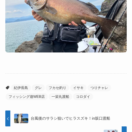
紀伊長島
グレ
フカセ釣り
イサキ
つりチャレ
フィッシング遊WEB店
一栄丸渡船
コロダイ
台風後のサラシ狙いでヒラスズキ！in坂口渡船