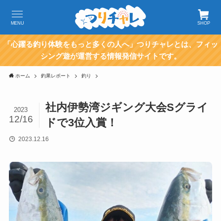
MENU
SHOP
「心躍る釣り体験をもっと多くの人へ」つりチャレとは、フィッ
シング遊が運営する情報発信サイトです。
ホーム
釣果レポート
釣り
社内伊勢湾ジギング大会Sグライ
2023
12/16
ドで3位入賞！
2023.12.16