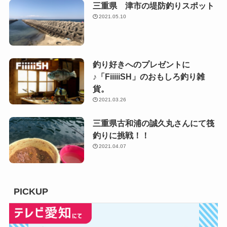
三重県 津市の堤防釣りスポット
2021.05.10
釣り好きへのプレゼントに
♪「FiiiiiSH」のおもしろ釣り雑
貨。
2021.03.26
三重県古和浦の誠久丸さんにて筏
釣りに挑戦！！
2021.04.07
PICKUP