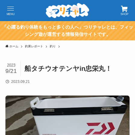
MENU
SHOP
「心躍る釣り体験をもっと多くの人へ」つりチャレとは、フィッ
シング遊が運営する情報発信サイトです。
ホーム
釣果レポート
釣り
2023
船タチウオテンヤin忠栄丸！
9/21
2023.09.21