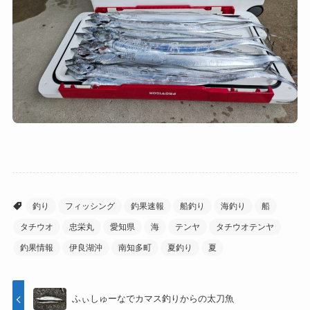
釣り
フィッシング
釣果速報
船釣り
海釣り
船
タチウオ
忠栄丸
愛知県
海
テンヤ
タチウオテンヤ
釣果情報
伊良湖沖
南知多町
夏釣り
夏
ふぃしゅーなでカマス釣りからの太刀魚