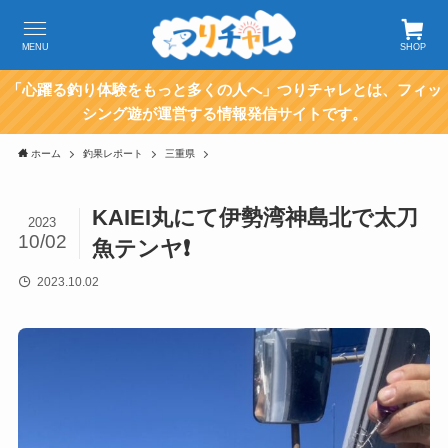
MENU
SHOP
「心躍る釣り体験をもっと多くの人へ」つりチャレとは、フィッ
シング遊が運営する情報発信サイトです。
ホーム
釣果レポート
三重県
KAIEI丸にて伊勢湾神島北で太刀
2023
10/02
魚テンヤ❗
2023.10.02