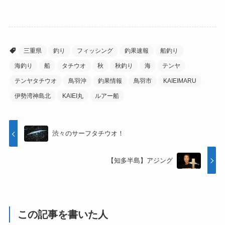
三重県
釣り
フィッシング
釣果速報
船釣り
海釣り
船
タチウオ
秋
秋釣り
海
テンヤ
テンヤタチウオ
鳥羽沖
釣果情報
鳥羽市
KAIEIMARU
伊勢湾神島北
KAIEI丸
ルアー船
渋々のサーフタチウオ！
【知多半島】アジング
この記事を書いた人