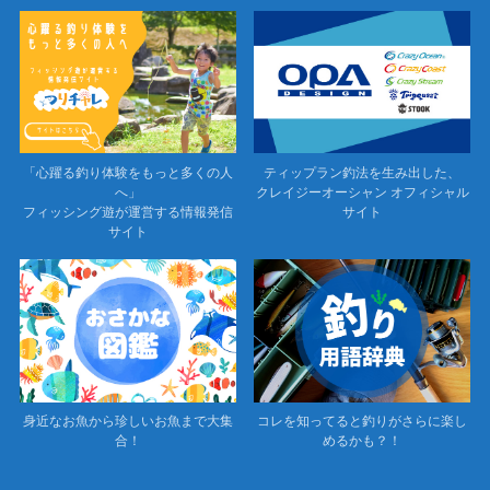
「心躍る釣り体験をもっと多くの人
ティップラン釣法を生み出した、
へ」
クレイジーオーシャン オフィシャル
フィッシング遊が運営する情報発信
サイト
サイト
身近なお魚から珍しいお魚まで大集
コレを知ってると釣りがさらに楽し
合！
めるかも？！