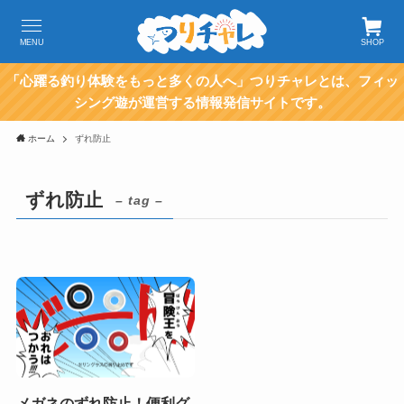
MENU
SHOP
「心躍る釣り体験をもっと多くの人へ」つりチャレとは、フィッ
シング遊が運営する情報発信サイトです。
ホーム
ずれ防止
ずれ防止
– tag –
メガネのずれ防止！便利グ