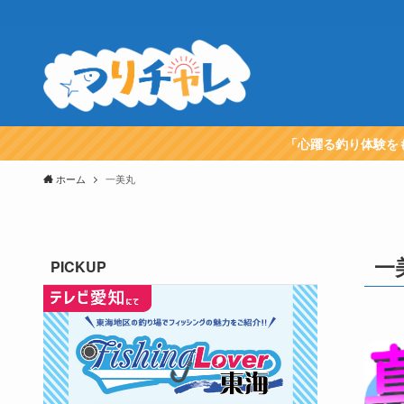
「心躍る釣り体験を
ホーム
一美丸
一
PICKUP