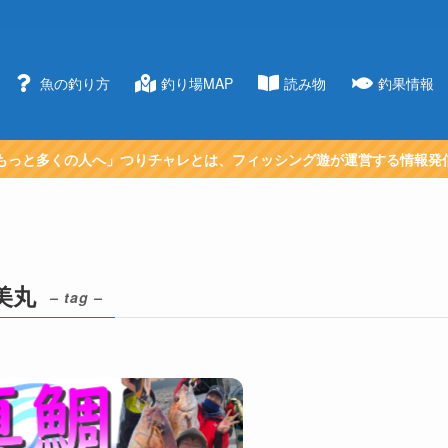
魚の釣り方
釣り場MAP
読み物
釣果情報
もっと多くの人へ」つりチャレとは、フィッシング遊が運営する情報発
美丸
– tag –