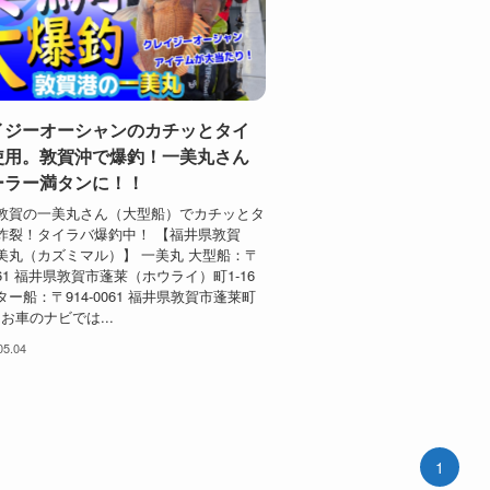
イジーオーシャンのカチッとタイ
使用。敦賀沖で爆釣！一美丸さん
ーラー満タンに！！
敦賀の一美丸さん（大型船）でカチッとタ
炸裂！タイラバ爆釣中！ 【福井県敦賀
美丸（カズミマル）】 一美丸 大型船：〒
0061 福井県敦賀市蓬莱（ホウライ）町1-16
ー船：〒914-0061 福井県敦賀市蓬莱町
3（お車のナビでは...
05.04
1