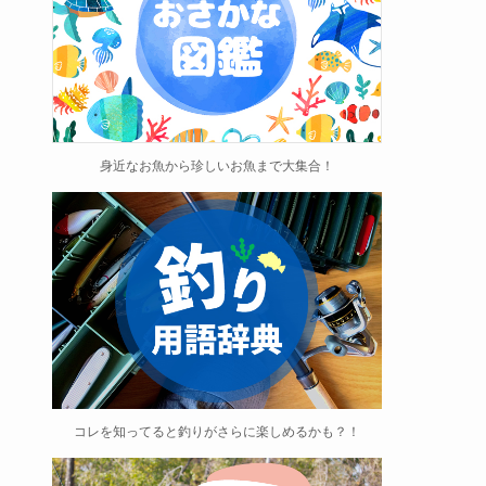
身近なお魚から珍しいお魚まで大集合！
コレを知ってると釣りがさらに楽しめるかも？！