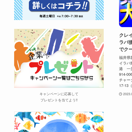
クレ
ラバ
でク
福井県
イラバ
港 一
914-
チャータ
17-1
キャンペーンに応募して
2023.
プレゼントを当てよう!!