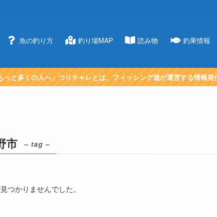
魚の釣り方
釣り場MAP
読み物
釣果情報
もっと多くの人へ」つりチャレとは、フィッシング遊が運営する情報発
野市
– tag –
が見つかりませんでした。