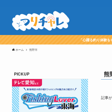
「心躍る釣り体験を
ホーム
熊野市
熊
PICKUP
記事