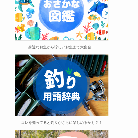
身近なお魚から珍しいお魚まで大集合！
コレを知ってると釣りがさらに楽しめるかも？！