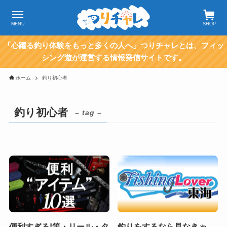
MENU
SHOP
「心躍る釣り体験をもっと多くの人へ」つりチャレとは、フィッ
シング遊が運営する情報発信サイトです。
ホーム
釣り初心者
釣り初心者
– tag –
便利すぎる!竿・リール・タ
釣りをするなら見なきゃ