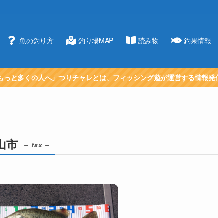
魚の釣り方
釣り場MAP
読み物
釣果情報
もっと多くの人へ」つりチャレとは、フィッシング遊が運営する情報発
山市
– tax –