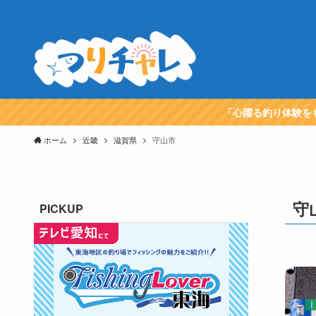
「心躍る釣り体験を
ホーム
近畿
滋賀県
守山市
守
PICKUP