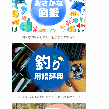
身近なお魚から珍しいお魚まで大集合！
コレを知ってると釣りがさらに楽しめるかも？！