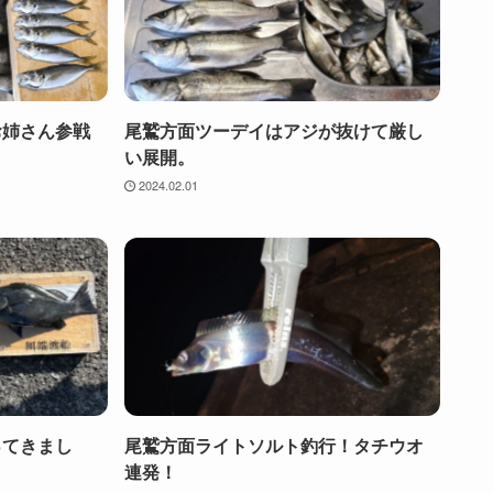
お姉さん参戦
尾鷲方面ツーデイはアジが抜けて厳し
い展開。
2024.02.01
ってきまし
尾鷲方面ライトソルト釣行！タチウオ
連発！