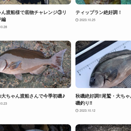
ゃん渡船様で底物チャレンジ③リ
ティップラン絶好調！
ジ編
2023.10.25
10.28
の大ちゃん渡船さんで今季初磯♪
秋磯絶好調‼️尾鷲・大ち
磯釣り‼️
10.23
2023.10.12