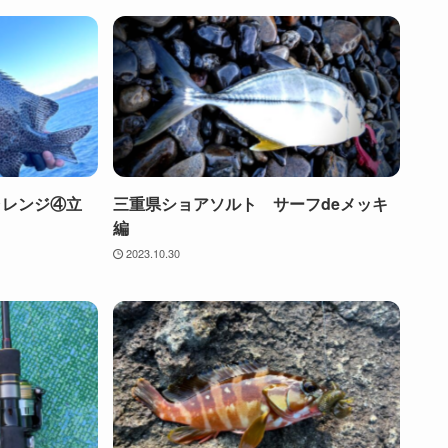
ャレンジ④立
三重県ショアソルト サーフdeメッキ
編
2023.10.30