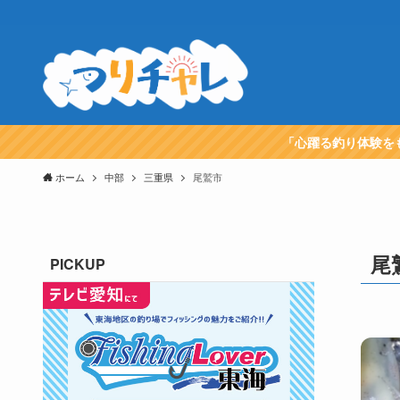
「心躍る釣り体験を
ホーム
中部
三重県
尾鷲市
尾
PICKUP