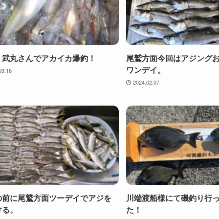
、武丸さんでアカイカ爆釣！
尾鷲方面今回はアジング
ワンデイ。
03.16
2024.02.07
の前に尾鷲方面ツーデイでアジを
川端渡船様にて磯釣り行
ける。
た！