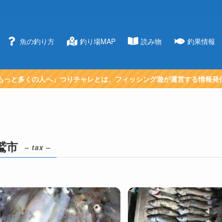
魚の釣り方
釣り場MAP
読み物
釣果情報
もっと多くの人へ」つりチャレとは、フィッシング遊が運営する情報発
鷲市
– tax –