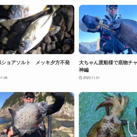
県ショアソルト メッキ夕方不発
大ちゃん渡船様で底物チ
神編
11.06
2023.11.01