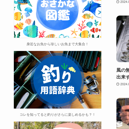
2024.
身近なお魚から珍しいお魚まで大集合！
風の
出来
2024.
コレを知ってると釣りがさらに楽しめるかも？！