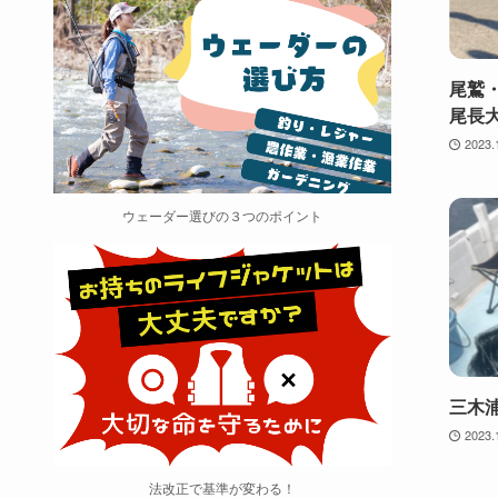
尾鷲
尾長大
2023.
ウェーダー選びの３つのポイント
三木
2023.
法改正で基準が変わる！