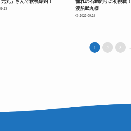
「元丸」さんで秋筏爆釣！
憧れの石鯛釣りに初挑戦！
渡船武丸様
09.23
2023.09.21
1
2
3
..