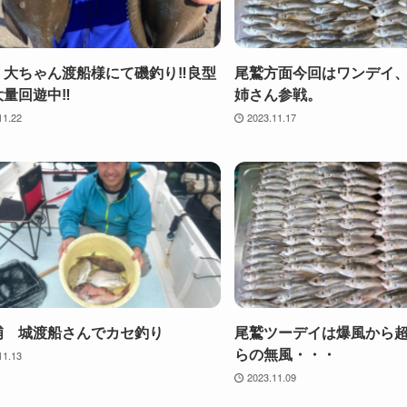
・大ちゃん渡船様にて磯釣り‼️良型
尾鷲方面今回はワンデイ
量回遊中‼️
姉さん参戦。
11.22
2023.11.17
浦 城渡船さんでカセ釣り
尾鷲ツーデイは爆風から
らの無風・・・
11.13
2023.11.09