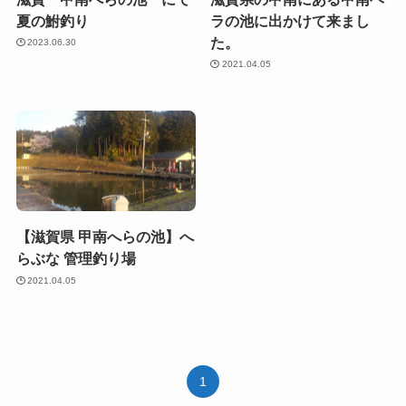
夏の鮒釣り
ラの池に出かけて来まし
た。
2023.06.30
2021.04.05
【滋賀県 甲南へらの池】へ
らぶな 管理釣り場
2021.04.05
1