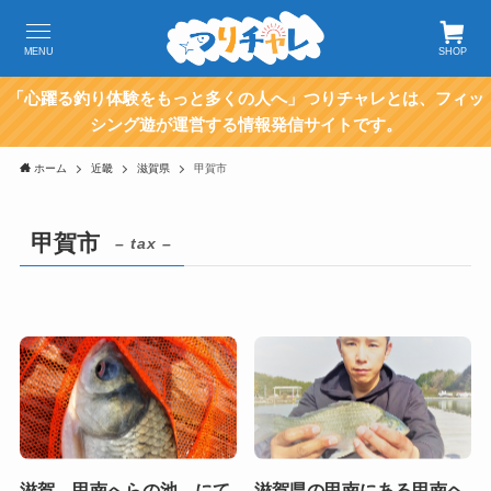
MENU
SHOP
「心躍る釣り体験をもっと多くの人へ」つりチャレとは、フィッ
シング遊が運営する情報発信サイトです。
ホーム
近畿
滋賀県
甲賀市
甲賀市
– tax –
滋賀 甲南へらの池 にて
滋賀県の甲南にある甲南ヘ