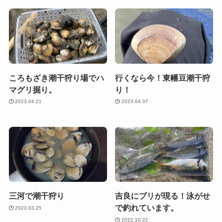
ころもざき潮干狩り場でハ
行くなら今！東幡豆潮干狩
マグリ掘り。
り！
2023.04.21
2023.04.07
三河で潮干狩り
吉良にブリが現る！泳がせ
で釣れています。
2023.03.25
2022.10.22