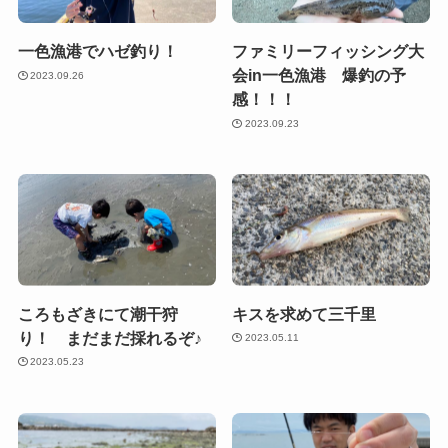
一色漁港でハゼ釣り！
ファミリーフィッシング大
会in一色漁港 爆釣の予
2023.09.26
感！！！
2023.09.23
ころもざきにて潮干狩
キスを求めて三千里
り！ まだまだ採れるぞ♪
2023.05.11
2023.05.23