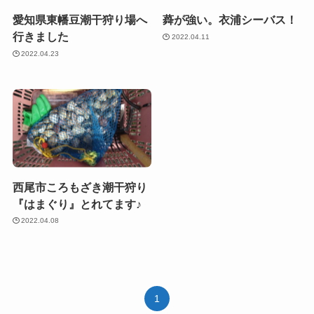
愛知県東幡豆潮干狩り場へ
蕣が強い。衣浦シーバス！
行きました
2022.04.11
2022.04.23
西尾市ころもざき潮干狩り
『はまぐり』とれてます♪
2022.04.08
1