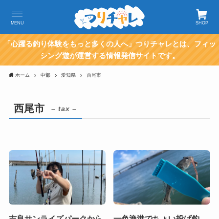
MENU
SHOP
「心躍る釣り体験をもっと多くの人へ」つりチャレとは、フィッ
シング遊が運営する情報発信サイトです。
ホーム
中部
愛知県
西尾市
西尾市
– tax –
吉良サンライズパークから
一色漁港でちょい投げ釣