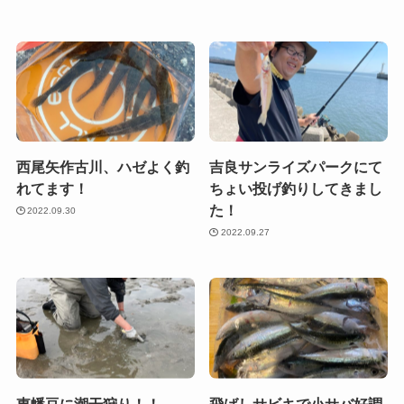
西尾矢作古川、ハゼよく釣
吉良サンライズパークにて
れてます！
ちょい投げ釣りしてきまし
た！
2022.09.30
2022.09.27
東幡豆に潮干狩り！！
飛ばしサビキで小サバ好調