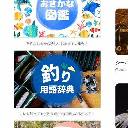
身近なお魚から珍しいお魚まで大集合！
シーバ
2022.
コレを知ってると釣りがさらに楽しめるかも？！