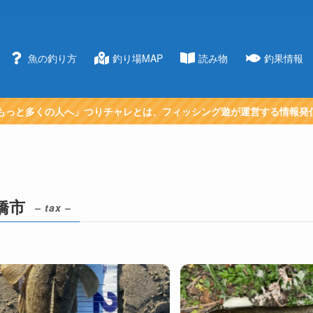
魚の釣り方
釣り場MAP
読み物
釣果情報
もっと多くの人へ」つりチャレとは、フィッシング遊が運営する情報発
橋市
– tax –