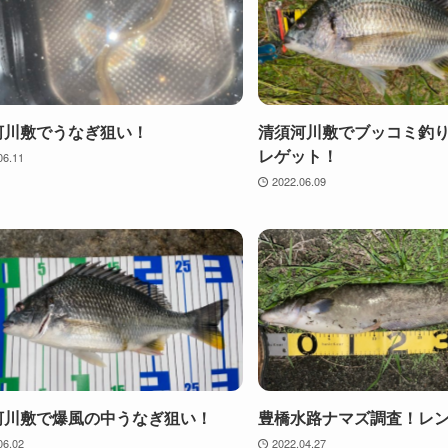
河川敷でうなぎ狙い！
清須河川敷でブッコミ釣
レゲット！
06.11
2022.06.09
河川敷で爆風の中うなぎ狙い！
豊橋水路ナマズ調査！レ
06.02
2022.04.27