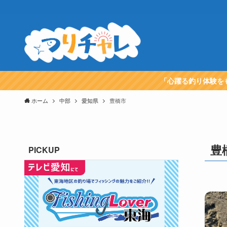
「心躍る釣り体験を
ホーム
中部
愛知県
豊橋市
豊
PICKUP