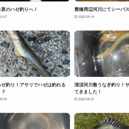
に夜のハゼ釣りへ！
豊橋周辺河川にてシーバス
10.07
2022.09.19
ハゼ釣り！アサリでハゼは釣れる
清須河川敷うなぎ釣り！
！？
てきました！
09.03
2022.08.22