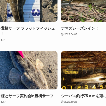
〜豊橋サーフ フラットフィッシュ
ナマズシーズンイン！
！！
2023.04.03
11.01
ク様とサーフ実釣会in豊橋サーフ
シーバス釣行75ｃｍを頭
11.17
2022.10.25