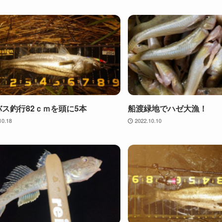
ス釣行82ｃｍを頭に5本
船渡緑地でハゼ大漁！
10.18
2022.10.10