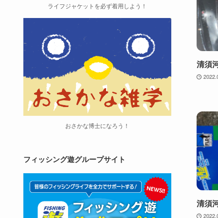
ライフジャケットを必ず着用しよう！
清須
2022.
おさかな博士になろう！
フィッシング遊グループサイト
清須
2022.