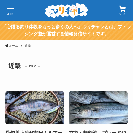
MENU
SHOP
「心躍る釣り体験をもっと多くの人へ」つりチャレとは、フィッ
シング遊が運営する情報発信サイトです。
ホーム
近畿
近畿
– tax –
愛知川上流解禁日！ルアー
京都・舞鶴沖、ブレードジ