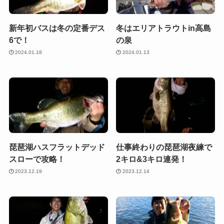
新年初バスは冬の定番デス
冬はエリアトラウトin高島
6で！
の泉
2024.01.18
2024.01.13
琵琶湖ハスフラットデッド
仕事終わりの琵琶湖夜練で
スローで攻略！
2キロ&3キロ連発！
2023.12.19
2023.12.14