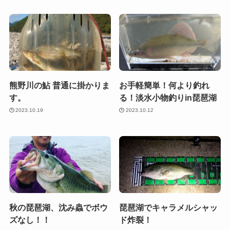
熊野川の鮎 普通に掛かりま
お手軽簡単！何より釣れ
す。
る！淡水小物釣りin琵琶湖
2023.10.19
2023.10.12
秋の琵琶湖、沈み蟲でボウ
琵琶湖でキャラメルシャッ
ズなし！！
ド炸裂！