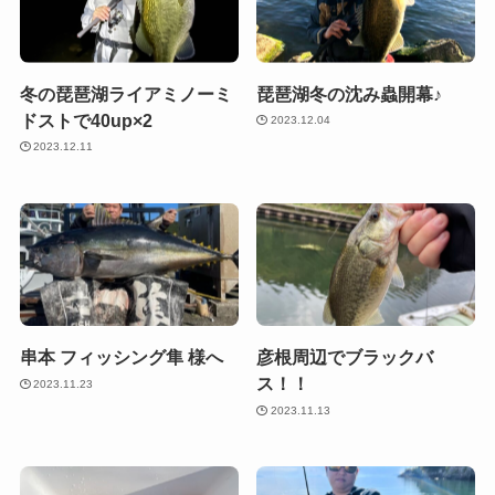
冬の琵琶湖ライアミノーミ
琵琶湖冬の沈み蟲開幕♪
ドストで40up×2
2023.12.04
2023.12.11
串本 フィッシング隼 様へ
彦根周辺でブラックバ
ス！！
2023.11.23
2023.11.13