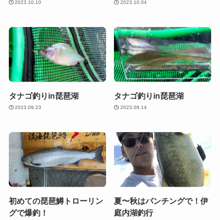
2023.10.10
2023.10.04
タナゴ釣りin琵琶湖
タナゴ釣りin琵琶湖
2023.09.23
2023.09.14
初めての琵琶鱒トローリン
夏〜秋はパンチングで！伊
グで爆釣！
庭内湖釣行