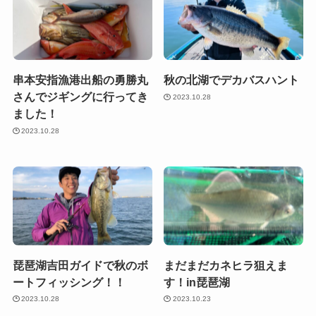
串本安指漁港出船の勇勝丸
秋の北湖でデカバスハント
さんでジギングに行ってき
2023.10.28
ました！
2023.10.28
琵琶湖吉田ガイドで秋のボ
まだまだカネヒラ狙えま
ートフィッシング！！
す！in琵琶湖
2023.10.28
2023.10.23