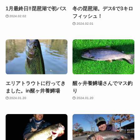
1月最終日‼️琵琶湖で初バス
冬の琵琶湖。デス6で3キロ
フィッシュ！
2024.02.02
2024.02.01
エリアトラウトに行ってき
醒ヶ井養鱒場さんでマス釣
ました。in醒ヶ井養鱒場
り
2024.01.20
2024.01.20