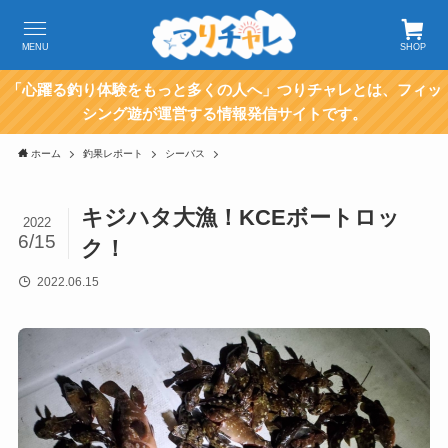
MENU
SHOP
「心躍る釣り体験をもっと多くの人へ」つりチャレとは、フィッ
シング遊が運営する情報発信サイトです。
ホーム
釣果レポート
シーバス
キジハタ大漁！KCEボートロッ
2022
6/15
ク！
2022.06.15