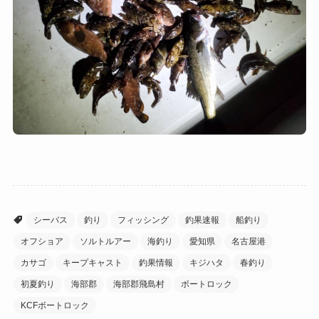
シーバス
釣り
フィッシング
釣果速報
船釣り
オフショア
ソルトルアー
海釣り
愛知県
名古屋港
カサゴ
キープキャスト
釣果情報
キジハタ
春釣り
初夏釣り
海部郡
海部郡飛島村
ボートロック
KCFボートロック