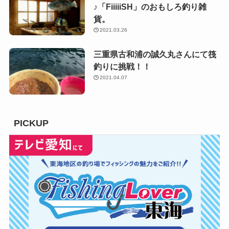
♪「FiiiiiSH」のおもしろ釣り雑
貨。
2021.03.26
三重県古和浦の誠久丸さんにて筏
釣りに挑戦！！
2021.04.07
PICKUP