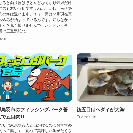
なると釣り物はほとんどなくなり気温だけ
釣果も寒い時期ですよね…しかし、南伊勢
側の海は違います。そう、実は２月現在真
っ込みが始まっているんです。知らなかっ
ょう？私も知りませんでした。という事
は三重県紀北...
02.13
県鳥羽市のフィッシングパーク菅
筏五目はヘダイが大漁‼️
んで五目釣り
2022.10.31
釣りは家族や友人と出かけるのにおすすめ
釣って楽しく、食べて美味しい魚がたくさ