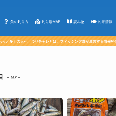
魚の釣り方
釣り場MAP
読み物
釣果情報
もっと多くの人へ」つりチャレとは、フィッシング遊が運営する情報発
目
– tax –