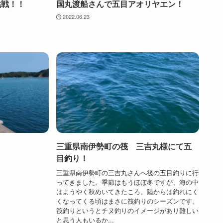
挑戦！！
国丸渡船さんで五目アオリヤエン！
2022.06.23
三重県南伊勢町の筏 三吉丸様にて五
目釣り！
三重県南伊勢町の三吉丸さんへ筏の五目釣りに行
ってきました。季節はもうほぼ冬ですが、海の中
はようやく秋めいてきたころ。陸からは釣れにく
くなってくる頃はまさに筏釣りのシーズンです。
筏釣りというとチヌ釣りのイメージがあり難しい
と思う人もいるか...