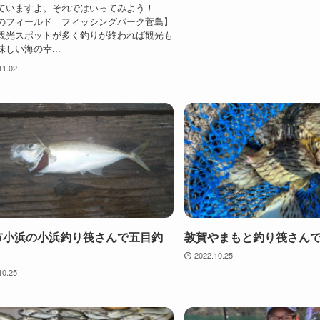
ていますよ。それではいってみよう！
のフィールド フィッシングパーク菅島】
観光スポットが多く釣りが終われば観光も
しい海の幸...
11.02
市小浜の小浜釣り筏さんで五目釣
敦賀やまもと釣り筏さん
2022.10.25
10.25