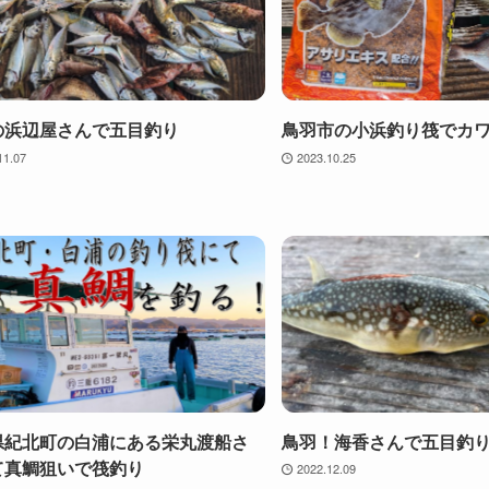
の浜辺屋さんで五目釣り
鳥羽市の小浜釣り筏でカ
11.07
2023.10.25
県紀北町の白浦にある栄丸渡船さ
鳥羽！海香さんで五目釣
て真鯛狙いで筏釣り
2022.12.09