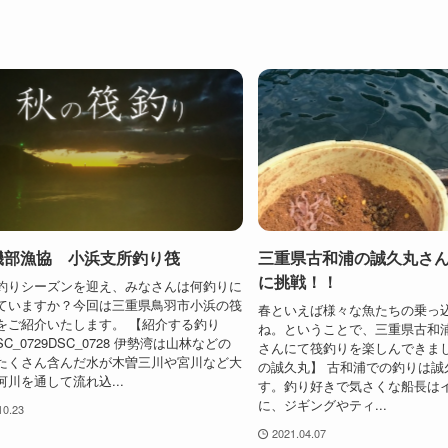
磯部漁協 小浜支所釣り筏
三重県古和浦の誠久丸さ
に挑戦！！
釣りシーズンを迎え、みなさんは何釣りに
ていますか？今回は三重県鳥羽市小浜の筏
春といえば様々な魚たちの乗っ
をご紹介いたします。 【紹介する釣り
ね。ということで、三重県古和
SC_0729DSC_0728 伊勢湾は山林などの
さんにて筏釣りを楽しんできまし
たくさん含んだ水が木曽三川や宮川など大
の誠久丸】 古和浦での釣りは誠
河川を通して流れ込...
す。釣り好きで気さくな船長は
に、ジギングやティ...
10.23
2021.04.07