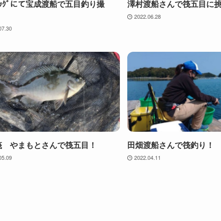
ｯｸﾞにて宝成渡船で五目釣り撮
澤村渡船さんで筏五目に
2022.06.28
07.30
筏 やまもとさんで筏五目！
田畑渡船さんで筏釣り！
05.09
2022.04.11