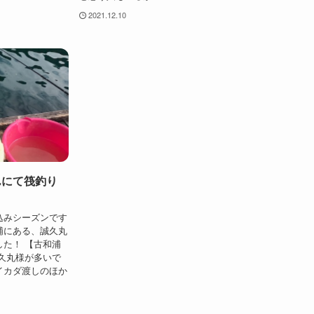
2021.12.10
んにて筏釣り
込みシーズンです
浦にある、誠久丸
た！ 【古和浦
久丸様が多いで
イカダ渡しのほか