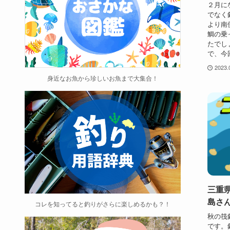
２月に
でなく
より南
鯛の乗
たでし
で、今回
2023.
身近なお魚から珍しいお魚まで大集合！
三重
島さ
コレを知ってると釣りがさらに楽しめるかも？！
秋の筏
です。