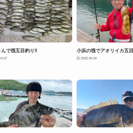
んで筏五目釣り‼︎
小浜の筏でアオリイカ五
10.07
2022.09.30