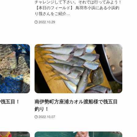
チャレンジして下さい。それでは行ってみよう！
【本日のフィールド】 鳥羽市小浜にある小浜釣
り筏さんをご紹介...
2022.10.29
で筏五目！
南伊勢町方座浦カオル渡船様で筏五目
釣り！
2022.10.07