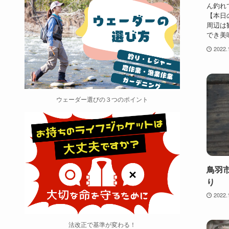
ん釣れ
【本日
周辺は
でき美味
2022.
ウェーダー選びの３つのポイント
鳥羽
り
2022.
法改正で基準が変わる！