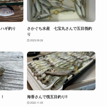
ワハギ釣り
さかぐち水産 七宝丸さんで五目筏釣
り
2023.09.26
り！
海香さんで筏五目釣り‼︎
2022.11.05