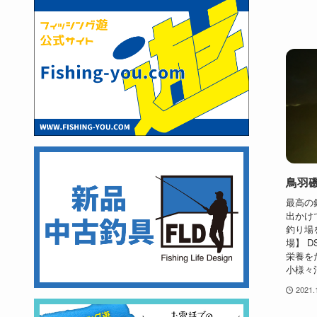
鳥羽
最高の
出かけ
釣り場
場】 D
栄養を
小様々
2021.