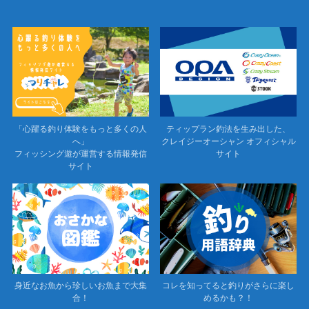
「心躍る釣り体験をもっと多くの人
ティップラン釣法を生み出した、
へ」
クレイジーオーシャン オフィシャル
フィッシング遊が運営する情報発信
サイト
サイト
身近なお魚から珍しいお魚まで大集
コレを知ってると釣りがさらに楽し
合！
めるかも？！