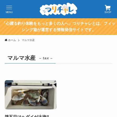
MENU
SHOP
「心躍る釣り体験をもっと多くの人へ」つりチャレとは、フィッ
シング遊が運営する情報発信サイトです。
ホーム
マルマ水産
マルマ水産
– tax –
筏五目はヘダイが大漁‼️