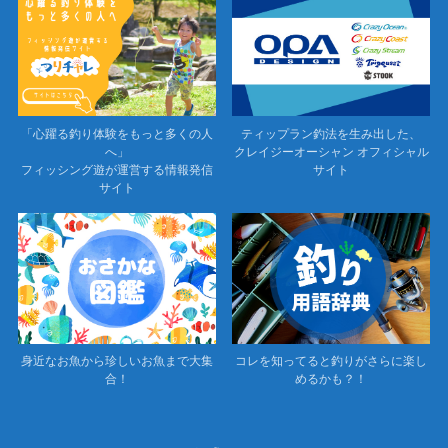
「心躍る釣り体験をもっと多くの人
ティップラン釣法を生み出した、
へ」
クレイジーオーシャン オフィシャル
フィッシング遊が運営する情報発信
サイト
サイト
身近なお魚から珍しいお魚まで大集
コレを知ってると釣りがさらに楽し
合！
めるかも？！