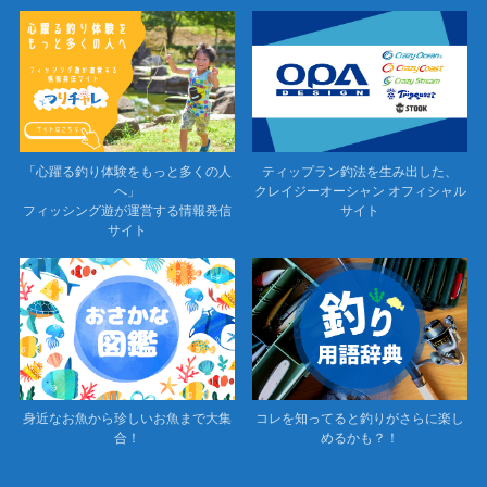
「心躍る釣り体験をもっと多くの人
ティップラン釣法を生み出した、
へ」
クレイジーオーシャン オフィシャル
フィッシング遊が運営する情報発信
サイト
サイト
身近なお魚から珍しいお魚まで大集
コレを知ってると釣りがさらに楽し
合！
めるかも？！