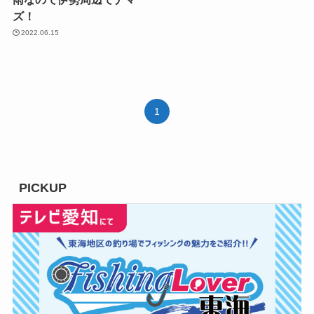
ズ！
2022.06.15
1
PICKUP