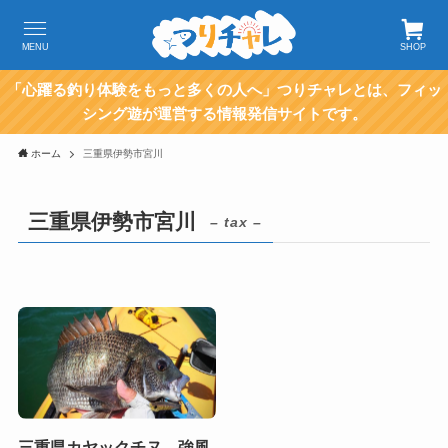
MENU
SHOP
「心躍る釣り体験をもっと多くの人へ」つりチャレとは、フィッ
シング遊が運営する情報発信サイトです。
ホーム
三重県伊勢市宮川
三重県伊勢市宮川
– tax –
三重県カヤックチヌ 強風