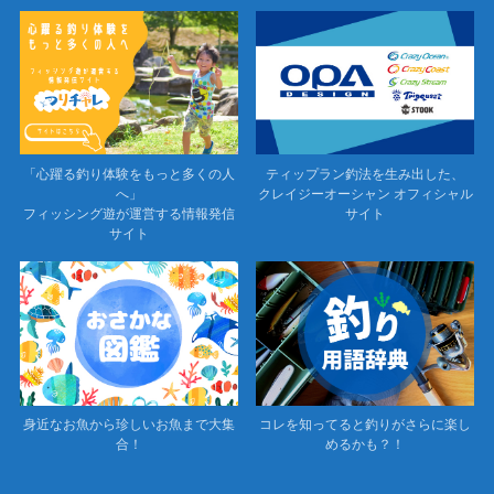
「心躍る釣り体験をもっと多くの人
ティップラン釣法を生み出した、
へ」
クレイジーオーシャン オフィシャル
フィッシング遊が運営する情報発信
サイト
サイト
身近なお魚から珍しいお魚まで大集
コレを知ってると釣りがさらに楽し
合！
めるかも？！