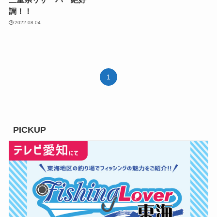
調！！
2022.08.04
1
PICKUP