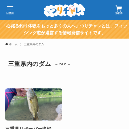
MENU
SHOP
「心躍る釣り体験をもっと多くの人へ」つりチャレとは、フィッ
シング遊が運営する情報発信サイトです。
ホーム
三重県内のダム
三重県内のダム
– tax –
三重県リザーバー絶好