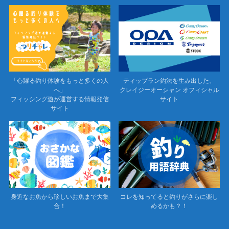
「心躍る釣り体験をもっと多くの人
ティップラン釣法を生み出した、
へ」
クレイジーオーシャン オフィシャル
フィッシング遊が運営する情報発信
サイト
サイト
身近なお魚から珍しいお魚まで大集
コレを知ってると釣りがさらに楽し
合！
めるかも？！