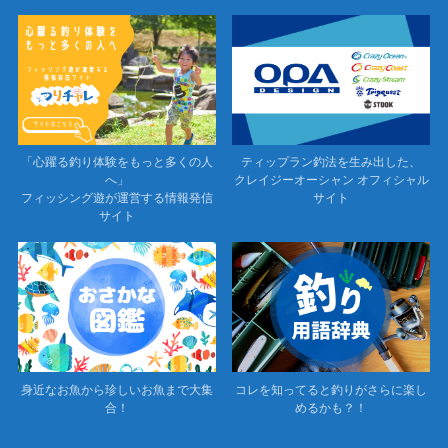
「心躍る釣り体験をもっと多くの人
ティップラン釣法を生み出した、
へ」
クレイジーオーシャン オフィシャル
フィッシング遊が運営する情報発信
サイト
サイト
身近なお魚から珍しいお魚まで大集
コレを知ってると釣りがさらに楽し
合！
めるかも？！