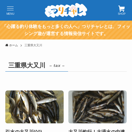
MENU
SHOP
「心躍る釣り体験をもっと多くの人へ」つりチャレとは、フィッ
シング遊が運営する情報発信サイトです。
ホーム
三重県大又川
三重県大又川
– tax –
引水の大又川(^^)
大又川釣行！大渇水の中連