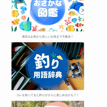
身近なお魚から珍しいお魚まで大集合！
コレを知ってると釣りがさらに楽しめるかも？！