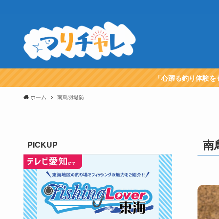
「心躍る釣り体験を
ホーム
南鳥羽堤防
南
PICKUP