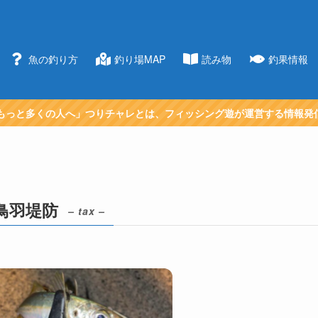
魚の釣り方
釣り場MAP
読み物
釣果情報
もっと多くの人へ」つりチャレとは、フィッシング遊が運営する情報発
鳥羽堤防
– tax –