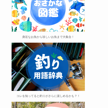
身近なお魚から珍しいお魚まで大集合！
コレを知ってると釣りがさらに楽しめるかも？！