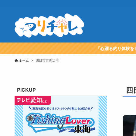
「心躍る釣り体験を
ホーム
四日市市周辺港
四
PICKUP