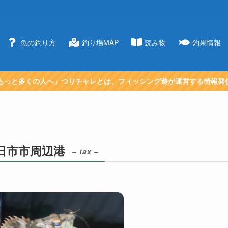
魚の釣り方
釣り場MAP
読み物
釣果情報
もっと多くの人へ」つりチャレとは、フィッシング遊が運営する情報発
日市市周辺港
– tax –