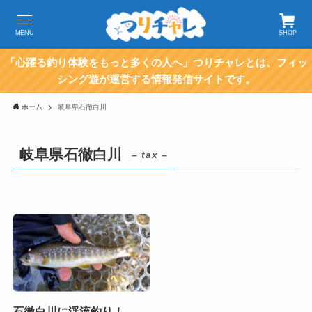
MENU
SHOP
「心躍る釣り体験をもっと多くの人へ」つりチャレとは、フィッ
シング遊が運営する情報発信サイトです。
ホーム
岐阜県石徹白川
岐阜県石徹白川
– tax –
石徹白川に渓流釣り！