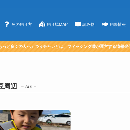
魚の釣り方
釣り場MAP
読み物
釣果情報
もっと多くの人へ」つりチャレとは、フィッシング遊が運営する情報発
豆周辺
– tax –