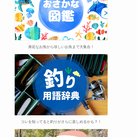
身近なお魚から珍しいお魚まで大集合！
コレを知ってると釣りがさらに楽しめるかも？！