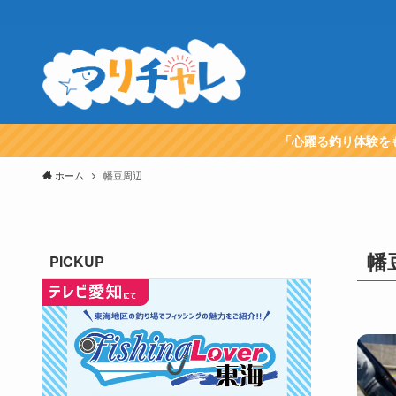
「心躍る釣り体験を
ホーム
幡豆周辺
幡
PICKUP