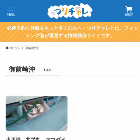
MENU
SHOP
「心躍る釣り体験をもっと多くの人へ」つりチャレとは、フィッ
シング遊が運営する情報発信サイトです。
ホーム
御前崎沖
御前崎沖
– tax –
小川港 共栄丸 アマダイ