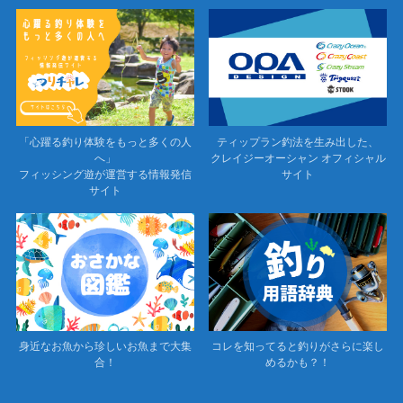
「心躍る釣り体験をもっと多くの人
ティップラン釣法を生み出した、
へ」
クレイジーオーシャン オフィシャル
フィッシング遊が運営する情報発信
サイト
サイト
身近なお魚から珍しいお魚まで大集
コレを知ってると釣りがさらに楽し
合！
めるかも？！