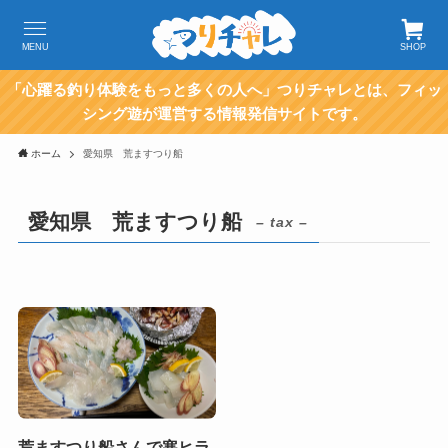
MENU
SHOP
「心躍る釣り体験をもっと多くの人へ」つりチャレとは、フィッ
シング遊が運営する情報発信サイトです。
ホーム
愛知県 荒ますつり船
愛知県 荒ますつり船
– tax –
荒ますつり船さんで寒ヒラ