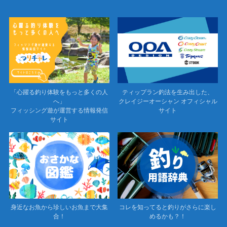
「心躍る釣り体験をもっと多くの人
ティップラン釣法を生み出した、
へ」
クレイジーオーシャン オフィシャル
フィッシング遊が運営する情報発信
サイト
サイト
身近なお魚から珍しいお魚まで大集
コレを知ってると釣りがさらに楽し
合！
めるかも？！