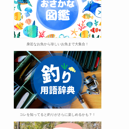
身近なお魚から珍しいお魚まで大集合！
コレを知ってると釣りがさらに楽しめるかも？！