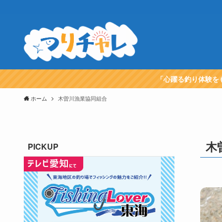
「心躍る釣り体験を
ホーム
木曽川漁業協同組合
木
PICKUP