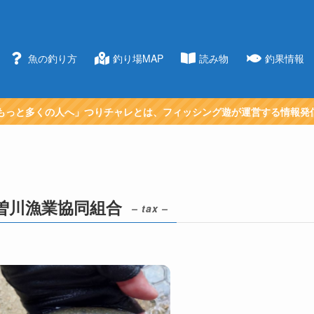
魚の釣り方
釣り場MAP
読み物
釣果情報
もっと多くの人へ」つりチャレとは、フィッシング遊が運営する情報発
曽川漁業協同組合
– tax –