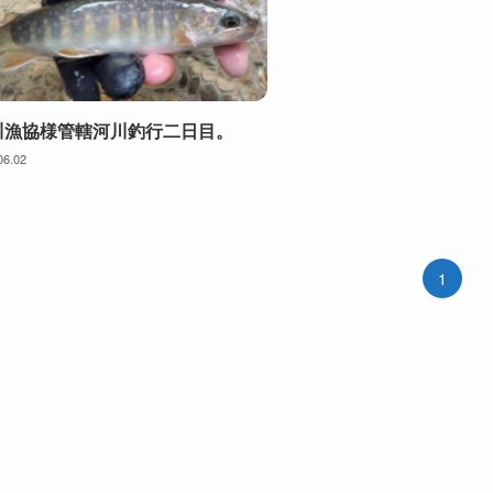
川漁協様管轄河川釣行二日目。
06.02
1