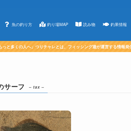
魚の釣り方
釣り場MAP
読み物
釣果情報
もっと多くの人へ」つりチャレとは、フィッシング遊が運営する情報発
のサーフ
– tax –