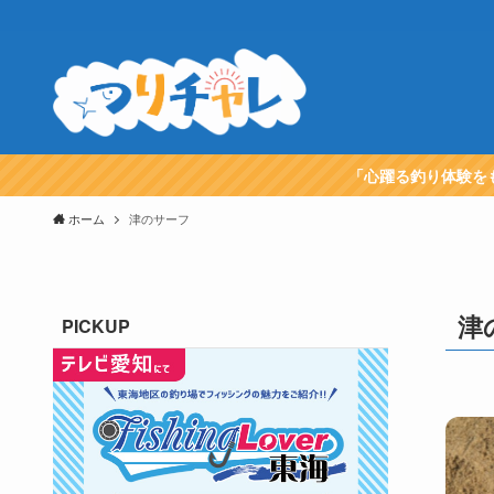
「心躍る釣り体験を
ホーム
津のサーフ
津
PICKUP