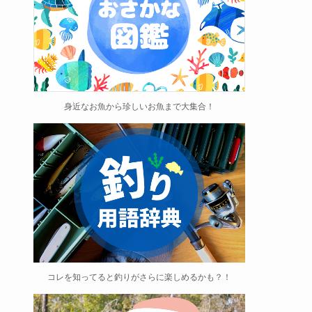
身近なお魚から珍しいお魚まで大集合！
コレを知ってると釣りがさらに楽しめるかも？！