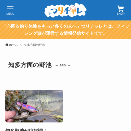
MENU
SHOP
「心躍る釣り体験をもっと多くの人へ」つりチャレとは、フィッ
シング遊が運営する情報発信サイトです。
ホーム
知多方面の野池
知多方面の野池
– tax –
知多野池が絶好調！