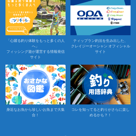
「心躍る釣り体験をもっと多くの人
ティップラン釣法を生み出した、
へ」
クレイジーオーシャン オフィシャル
フィッシング遊が運営する情報発信
サイト
サイト
身近なお魚から珍しいお魚まで大集
コレを知ってると釣りがさらに楽し
合！
めるかも？！