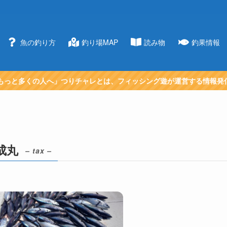
魚の釣り方
釣り場MAP
読み物
釣果情報
もっと多くの人へ」つりチャレとは、フィッシング遊が運営する情報発
成丸
– tax –