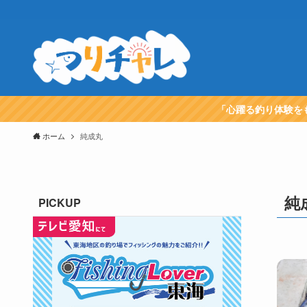
「心躍る釣り体験を
ホーム
純成丸
純
PICKUP