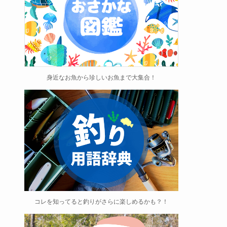
身近なお魚から珍しいお魚まで大集合！
コレを知ってると釣りがさらに楽しめるかも？！