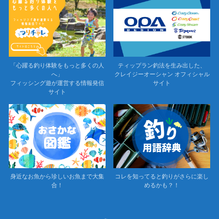
「心躍る釣り体験をもっと多くの人
ティップラン釣法を生み出した、
へ」
クレイジーオーシャン オフィシャル
フィッシング遊が運営する情報発信
サイト
サイト
身近なお魚から珍しいお魚まで大集
コレを知ってると釣りがさらに楽し
合！
めるかも？！