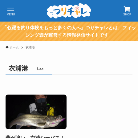
MENU
SHOP
「心躍る釣り体験をもっと多くの人へ」つりチャレとは、フィッ
シング遊が運営する情報発信サイトです。
ホーム
衣浦港
衣浦港
– tax –
蕣が強い。衣浦シーバス！