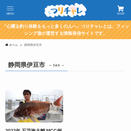
MENU
SHOP
「心躍る釣り体験をもっと多くの人へ」つりチャレとは、フィッ
シング遊が運営する情報発信サイトです。
ホーム
静岡県伊豆市
静岡県伊豆市
– tax –
2022年 石花海大鯛 MCC例