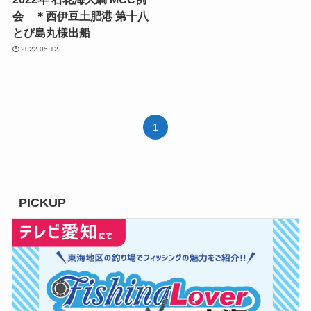
会 ＊西伊豆土肥港 第十八
とび島丸様出船
2022.05.12
1
PICKUP