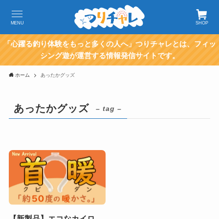
MENU
SHOP
「心躍る釣り体験をもっと多くの人へ」つりチャレとは、フィッ
シング遊が運営する情報発信サイトです。
ホーム
あったかグッズ
あったかグッズ
– tag –
【新製品】エコなカイロ、