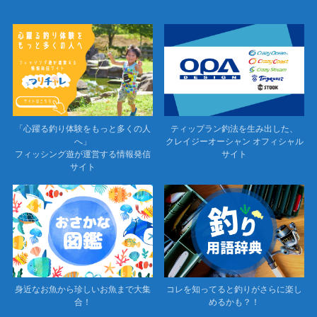
「心躍る釣り体験をもっと多くの人
ティップラン釣法を生み出した、
へ」
クレイジーオーシャン オフィシャル
フィッシング遊が運営する情報発信
サイト
サイト
身近なお魚から珍しいお魚まで大集
コレを知ってると釣りがさらに楽し
合！
めるかも？！