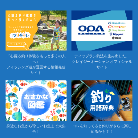
「心躍る釣り体験をもっと多くの人
ティップラン釣法を生み出した、
へ」
クレイジーオーシャン オフィシャル
フィッシング遊が運営する情報発信
サイト
サイト
身近なお魚から珍しいお魚まで大集
コレを知ってると釣りがさらに楽し
合！
めるかも？！