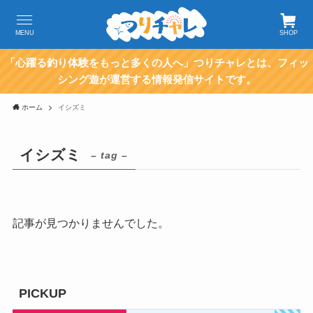
MENU
SHOP
「心躍る釣り体験をもっと多くの人へ」つりチャレとは、フィッ
シング遊が運営する情報発信サイトです。
ホーム
イシズミ
イシズミ
– tag –
記事が見つかりませんでした。
PICKUP