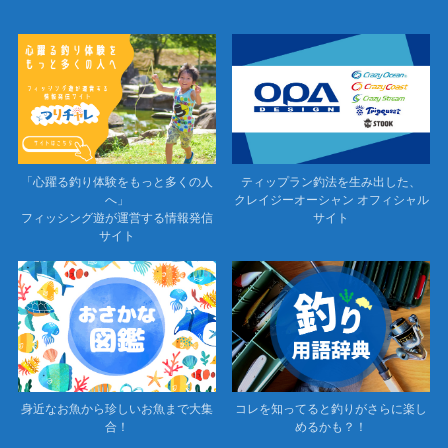
「心躍る釣り体験をもっと多くの人
ティップラン釣法を生み出した、
へ」
クレイジーオーシャン オフィシャル
フィッシング遊が運営する情報発信
サイト
サイト
身近なお魚から珍しいお魚まで大集
コレを知ってると釣りがさらに楽し
合！
めるかも？！