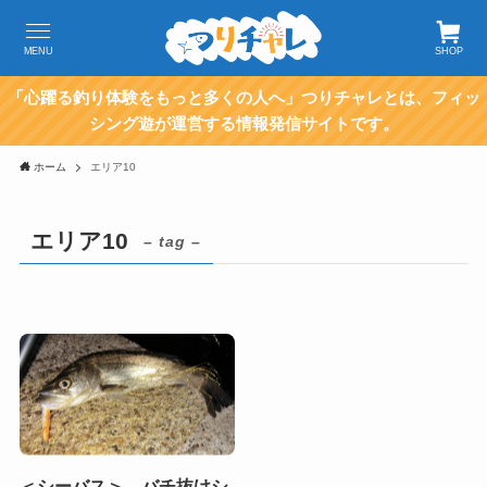
MENU
SHOP
「心躍る釣り体験をもっと多くの人へ」つりチャレとは、フィッ
シング遊が運営する情報発信サイトです。
ホーム
エリア10
エリア10
– tag –
＜シーバス＞ バチ抜けシ