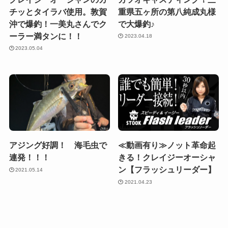
チッとタイラバ使用。敦賀
重県五ヶ所の第八純成丸様
沖で爆釣！一美丸さんでク
で大爆釣♪
ーラー満タンに！！
2023.04.18
2023.05.04
アジング好調！ 海毛虫で
≪動画有り≫ノット革命起
連発！！！
きる！クレイジーオーシャ
ン【フラッシュリーダー】
2021.05.14
2021.04.23