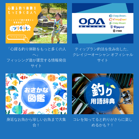
「心躍る釣り体験をもっと多くの人
ティップラン釣法を生み出した、
へ」
クレイジーオーシャン オフィシャル
フィッシング遊が運営する情報発信
サイト
サイト
身近なお魚から珍しいお魚まで大集
コレを知ってると釣りがさらに楽し
合！
めるかも？！