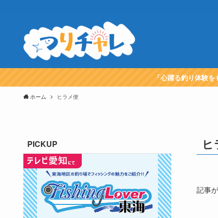
「心躍る釣り体験を
ホーム
ヒラメ便
ヒ
PICKUP
記事