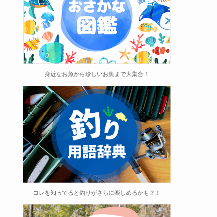
身近なお魚から珍しいお魚まで大集合！
コレを知ってると釣りがさらに楽しめるかも？！