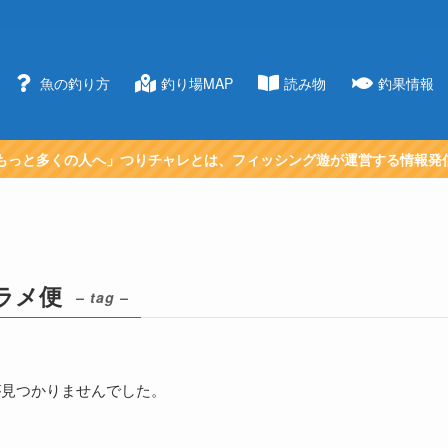
魚の釣り方
釣り場MAP
読み物
釣果情報
もっと多くの人へ」つりチャレとは、フィッシング遊が運営する情報発
ラメ便
– tag –
が見つかりませんでした。