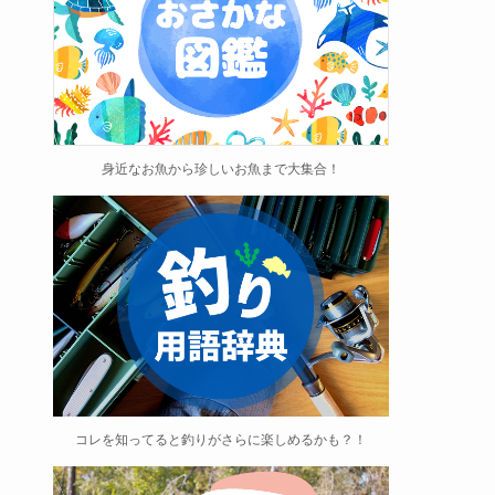
身近なお魚から珍しいお魚まで大集合！
コレを知ってると釣りがさらに楽しめるかも？！