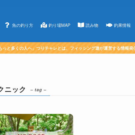
魚の釣り方
釣り場MAP
読み物
釣果情報
もっと多くの人へ」つりチャレとは、フィッシング遊が運営する情報発
クニック
– tag –