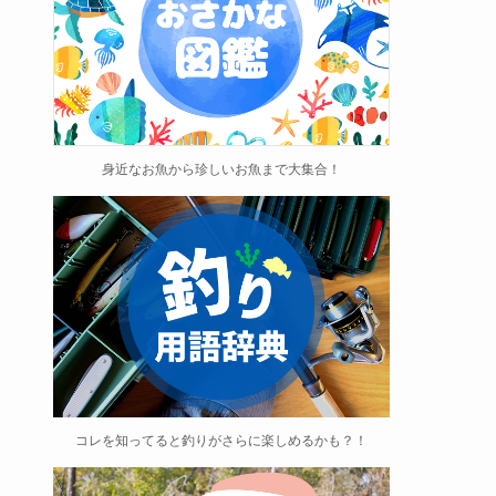
身近なお魚から珍しいお魚まで大集合！
コレを知ってると釣りがさらに楽しめるかも？！