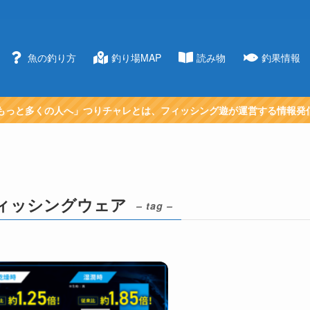
魚の釣り方
釣り場MAP
読み物
釣果情報
もっと多くの人へ」つりチャレとは、フィッシング遊が運営する情報発
ィッシングウェア
– tag –