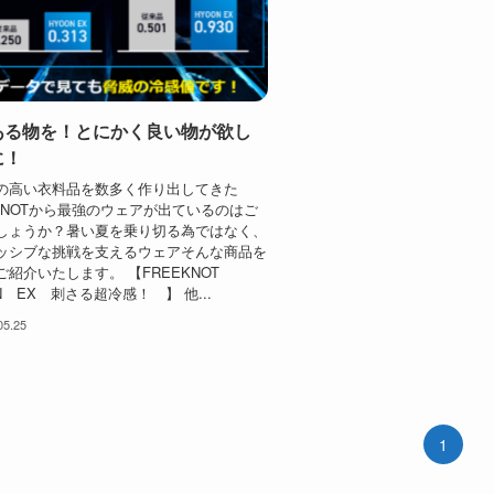
ある物を！とにかく良い物が欲し
に！
の高い衣料品を数多く作り出してきた
EKNOTから最強のウェアが出ているのはご
しょうか？暑い夏を乗り切る為ではなく、
ッシブな挑戦を支えるウェアそんな商品を
ご紹介いたします。 【FREEKNOT
N EX 刺さる超冷感！ 】 他...
05.25
1