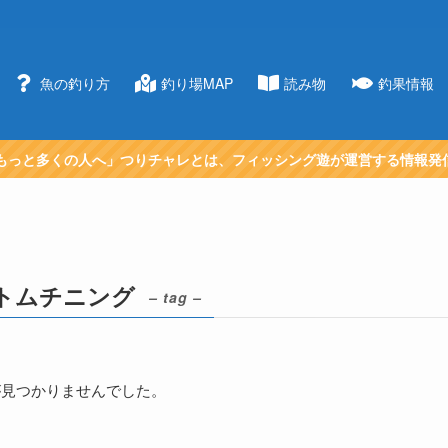
魚の釣り方
釣り場MAP
読み物
釣果情報
もっと多くの人へ」つりチャレとは、フィッシング遊が運営する情報発
トムチニング
– tag –
が見つかりませんでした。