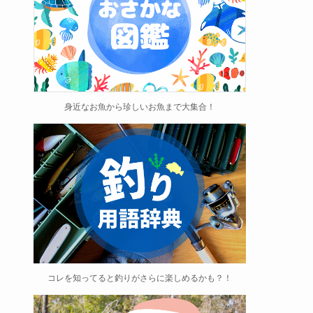
身近なお魚から珍しいお魚まで大集合！
コレを知ってると釣りがさらに楽しめるかも？！