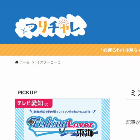
「心躍る釣り体験を
ホーム
ミスターこーじ
ミ
PICKUP
記事