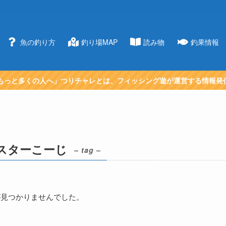
魚の釣り方
釣り場MAP
読み物
釣果情報
もっと多くの人へ」つりチャレとは、フィッシング遊が運営する情報発
スターこーじ
– tag –
が見つかりませんでした。