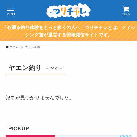
MENU
SHOP
「心躍る釣り体験をもっと多くの人へ」つりチャレとは、フィッ
シング遊が運営する情報発信サイトです。
ホーム
ヤエン釣り
ヤエン釣り
– tag –
記事が見つかりませんでした。
PICKUP