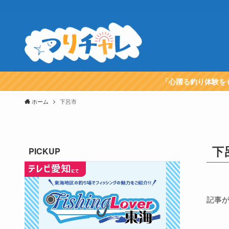
「心躍る釣り体験を
ホーム
下呂市
下
PICKUP
記事