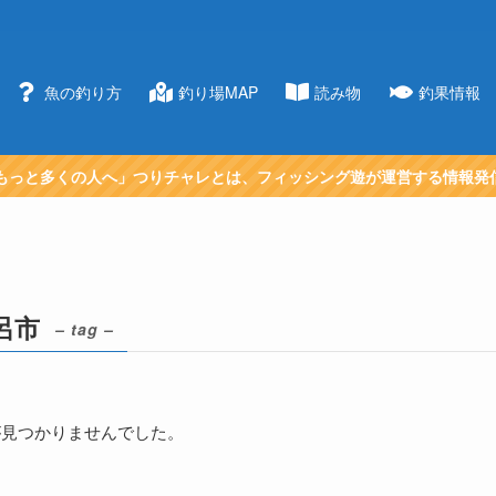
魚の釣り方
釣り場MAP
読み物
釣果情報
もっと多くの人へ」つりチャレとは、フィッシング遊が運営する情報発
呂市
– tag –
が見つかりませんでした。