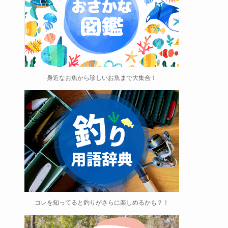
身近なお魚から珍しいお魚まで大集合！
コレを知ってると釣りがさらに楽しめるかも？！